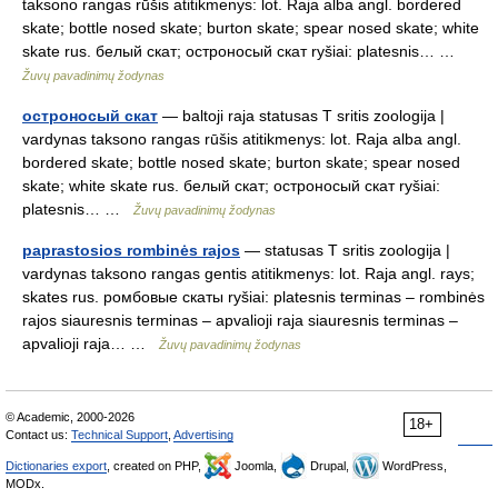
taksono rangas rūšis atitikmenys: lot. Raja alba angl. bordered
skate; bottle nosed skate; burton skate; spear nosed skate; white
skate rus. белый скат; остроносый скат ryšiai: platesnis… …
Žuvų pavadinimų žodynas
остроносый скат
— baltoji raja statusas T sritis zoologija |
vardynas taksono rangas rūšis atitikmenys: lot. Raja alba angl.
bordered skate; bottle nosed skate; burton skate; spear nosed
skate; white skate rus. белый скат; остроносый скат ryšiai:
platesnis… …
Žuvų pavadinimų žodynas
paprastosios rombinės rajos
— statusas T sritis zoologija |
vardynas taksono rangas gentis atitikmenys: lot. Raja angl. rays;
skates rus. ромбовые скаты ryšiai: platesnis terminas – rombinės
rajos siauresnis terminas – apvalioji raja siauresnis terminas –
apvalioji raja… …
Žuvų pavadinimų žodynas
© Academic, 2000-2026
18+
Contact us:
Technical Support
,
Advertising
Dictionaries export
, created on PHP,
Joomla,
Drupal,
WordPress,
MODx.