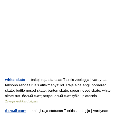
white skate
— baltoji raja statusas T sritis zoologija | vardynas
taksono rangas rūšis atitikmenys: lot. Raja alba angl. bordered
skate; bottle nosed skate; burton skate; spear nosed skate; white
skate rus. белый скат; остроносый скат ryšiai: platesnis… …
Žuvų pavadinimų žodynas
белый скат
— baltoji raja statusas T sritis zoologija | vardynas