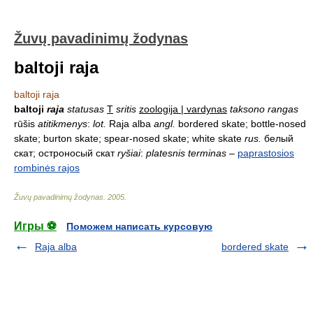
Žuvų pavadinimų žodynas
baltoji raja
baltoji raja
baltoji
raja
statusas
T
sritis
zoologija | vardynas
taksono rangas
rūšis
atitikmenys
:
lot.
Raja alba
angl.
bordered skate; bottle-nosed
skate; burton skate; spear-nosed skate; white skate
rus.
белый
скат; остроносый скат
ryšiai
:
platesnis terminas
–
paprastosios
rombinės rajos
Žuvų pavadinimų žodynas
.
2005
.
Игры ⚽
Поможем написать курсовую
Raja alba
bordered skate