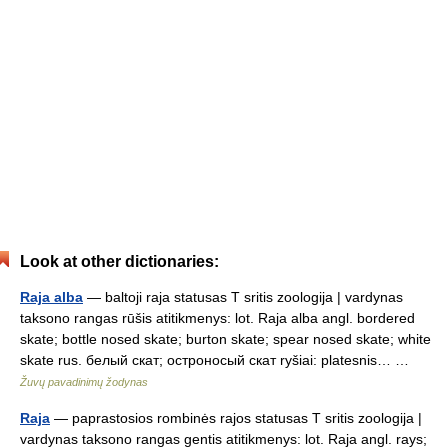
Look at other dictionaries:
Raja alba
— baltoji raja statusas T sritis zoologija | vardynas
taksono rangas rūšis atitikmenys: lot. Raja alba angl. bordered
skate; bottle nosed skate; burton skate; spear nosed skate; white
skate rus. белый скат; остроносый скат ryšiai: platesnis… …
Žuvų pavadinimų žodynas
Raja
— paprastosios rombinės rajos statusas T sritis zoologija |
vardynas taksono rangas gentis atitikmenys: lot. Raja angl. rays;