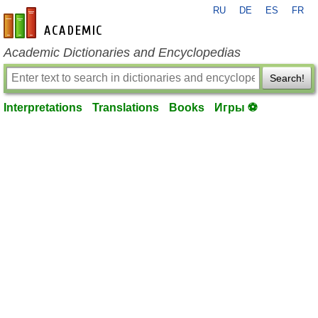
RU
DE
ES
FR
en-academic.com
Academic Dictionaries and Encyclopedias
Search!
Interpretations
Translations
Books
Игры ⚽