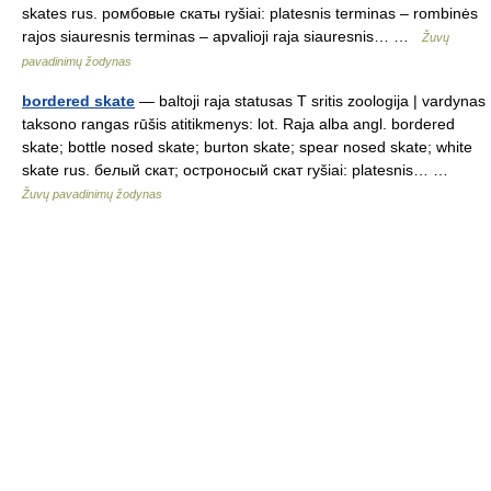
skates rus. ромбовые скаты ryšiai: platesnis terminas – rombinės
rajos siauresnis terminas – apvalioji raja siauresnis… …
Žuvų
pavadinimų žodynas
bordered skate
— baltoji raja statusas T sritis zoologija | vardynas
taksono rangas rūšis atitikmenys: lot. Raja alba angl. bordered
skate; bottle nosed skate; burton skate; spear nosed skate; white
skate rus. белый скат; остроносый скат ryšiai: platesnis… …
Žuvų pavadinimų žodynas